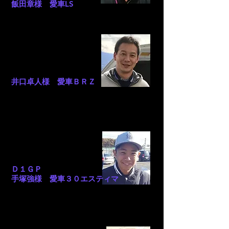
飯田章様 愛車LS
悔しいけど雰囲気が変わり良くなってま
す（笑 なんだろう？？
井口卓人様 愛車ＢＲＺ
まず、アクセル踏んだ時のレスポンスが
上がった感じがします！あと、4000回
転くらい中速域のパワー感が上がった感
じがしました！
Ｄ１ＧＰ
手塚強様 愛車３０エスティマ
エンジンが掛かるまでのセルモーターを
回す時間が明らかに短くなりました。体
感出来てびっくりしていて会社でも販売
します