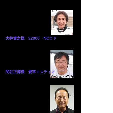
は思っていませんでしたが体感も出来ま
したので当社でも販売します！
プロドライバー
大井貴之様 S2000 NCロド
アイドリングが安定したのと電圧表示が
いままでとは全然違う。アクセルのつき
も良くこれは良いですね～。
関谷正徳様 愛車エスティマ
車が軽くなった様に感じるかなぁ～色々
検証してみますね