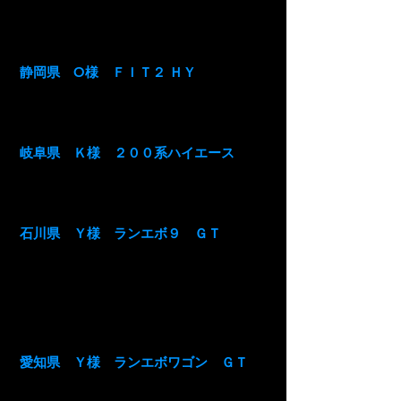
ーターのみで登っていきました！モータ
ーのパワー感が増幅されたのは間違いな
いです。
静岡県 O様 ＦＩＴ２ ＨＹ
出だしのもたつき加速性能が向上したの
は丸分りで面白い女性でも体感出来まし
たよ～！
岐阜県 Ｋ様 ２００系ハイエース
ヒューズ、いい感じです！
いつも乗ってる父が加速良くて燃費も前
より良くなったと言っていました。
石川県 Ｙ様 ランエボ９ ＧＴ
本日ヒューズ届きました。
第一弾的な感想ですが低速のもたつきが
減ったと言うかスムーズになったよう
な…気がします。週末に届いたヒューズ
も交換して走ってみます。また、よろし
くお願いします(=゜ω゜)ノ
愛知県 Ｙ様 ランエボワゴン ＧＴ
コーナリング時の安定性は上がった気が
しました。