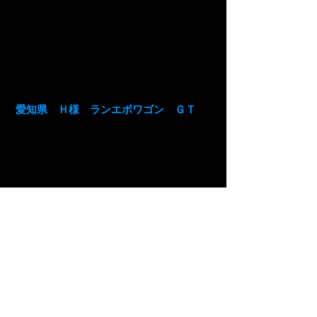
この部分はセダンの方がもっと分かりや
すいのかもしれませんが、ワゴンでもあ
れ？って思うくらい分かりました。
今後、燃費などの部分も結果が出てくる
と思いますので、それについても追々御
報告させていただきます。
愛知県 Ｈ様 ランエボワゴン ＧＴ
先日はありがとうございました。
とりあえず3日程乗ってみましたが、な
んか車が軽くなりました。
劇的にではないですが、ガソリンを入れ
た後とかに感じてたもっさり感は減りま
した。
あと、これは気のせいかもしれません
が、同じエンジン回転でも、数キロ速度
が出ているような気もしなくないです。
アイドリングの回転もすごく安定してい
て、エアコンコンプレッサーの作動時に
出ていた変化量もほぼない状態になりま
した。
オーディオも音の出方が明らかに変わっ
たので、慌てて設定を変えました。高音
域の伸び？が特に良くわかりました。