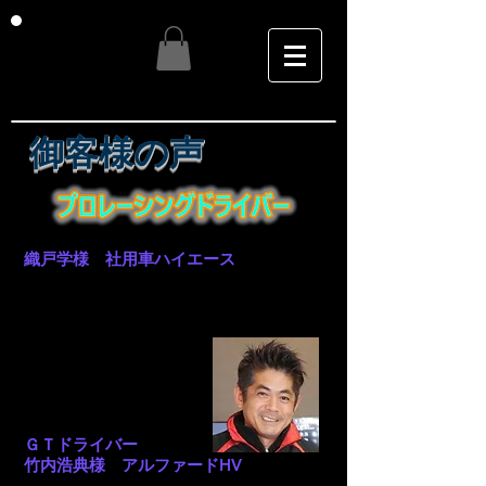
御客様の声
織戸学様 社用車ハイエース
電スロの反応がないはずの所が反応する
様になり自分でアクセルコントロール出
来る様になり燃費が向上したりする理由
は分ります。
ＧＴドライバー
竹内浩典様 アルファードHV
これは凄いね～正直​こんなに変化すると