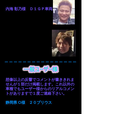
内海 彰乃様 Ｄ１ＧＰ車両
想像以上の反響でコメントが書ききれま
せんが１部だけ掲載します。これ以外の
車種でもユーザー様からのリアルコメン
トがありますで１度ご連絡下さい。
静岡県 O様 ２０プリウス
いつもの通い慣れた坂道で今まではエン
ジンとモーターで登っていましたが、モ